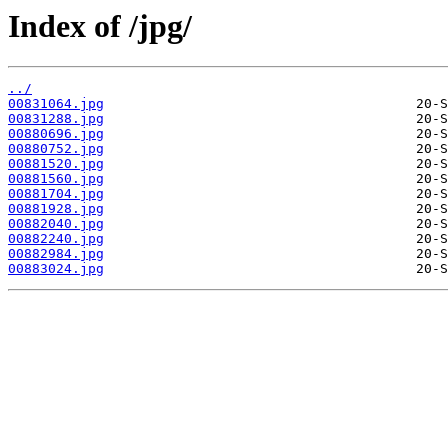
Index of /jpg/
../
00831064.jpg
00831288.jpg
00880696.jpg
00880752.jpg
00881520.jpg
00881560.jpg
00881704.jpg
00881928.jpg
00882040.jpg
00882240.jpg
00882984.jpg
00883024.jpg